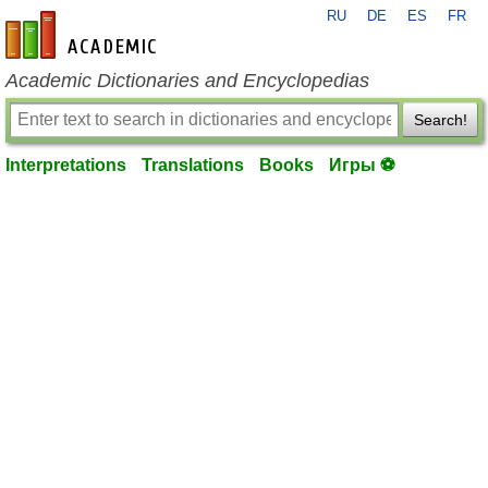
RU
DE
ES
FR
en-academic.com
Academic Dictionaries and Encyclopedias
Search!
Interpretations
Translations
Books
Игры ⚽