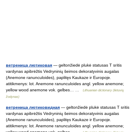
ветреница лютиковая
— geltonžiedė plukė statusas T sritis
vardynas apibrėžtis Vėdryninių šeimos dekoratyvinis augalas
(Anemone ranunculoides), paplitęs Kaukaze ir Europoje.
atitikmenys: lot. Anemone ranunculoides angl. yellow anemone;
yellow wood anemone vok. gelbes… …
Lithuanian dictionary (lietuvių
žodynas)
ветреница лютиковидная
— geltonžiedė plukė statusas T sritis
vardynas apibrėžtis Vėdryninių šeimos dekoratyvinis augalas
(Anemone ranunculoides), paplitęs Kaukaze ir Europoje.
atitikmenys: lot. Anemone ranunculoides angl. yellow anemone;