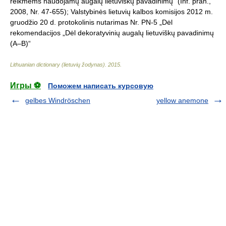
reikmėms naudojamų augalų lietuviškų pavadinimų“ (Inf. pran.,
2008, Nr. 47-655); Valstybinės lietuvių kalbos komisijos 2012 m.
gruodžio 20 d. protokolinis nutarimas Nr. PN-5 „Dėl
rekomendacijos „Dėl dekoratyvinių augalų lietuviškų pavadinimų
(A–B)“
Lithuanian dictionary (lietuvių žodynas)
.
2015
.
Игры ⚽
Поможем написать курсовую
gelbes Windröschen
yellow anemone