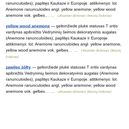
ranunculoides), paplitęs Kaukaze ir Europoje. atitikmenys: lot.
Anemone ranunculoides angl. yellow anemone; yellow wood
anemone vok. gelbes… …
Lithuanian dictionary (lietuvių žodynas)
yellow wood anemone
— geltonžiedė plukė statusas T sritis
vardynas apibrėžtis Vėdryninių šeimos dekoratyvinis augalas
(Anemone ranunculoides), paplitęs Kaukaze ir Europoje.
atitikmenys: lot. Anemone ranunculoides angl. yellow anemone;
yellow wood anemone vok. gelbes… …
Lithuanian dictionary (lietuvių
žodynas)
zawilec żółty
— geltonžiedė plukė statusas T sritis vardynas
apibrėžtis Vėdryninių šeimos dekoratyvinis augalas (Anemone
ranunculoides), paplitęs Kaukaze ir Europoje. atitikmenys: lot.
Anemone ranunculoides angl. yellow anemone; yellow wood
anemone vok. gelbes… …
Lithuanian dictionary (lietuvių žodynas)