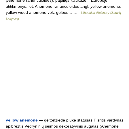
(Anemone ranunculoides), paplitęs Kaukaze ir Europoje.
atitikmenys: lot. Anemone ranunculoides angl. yellow anemone;
yellow wood anemone vok. gelbes… …
Lithuanian dictionary (lietuvių
žodynas)
yellow anemone
— geltonžiedė plukė statusas T sritis vardynas
apibrėžtis Vėdryninių šeimos dekoratyvinis augalas (Anemone