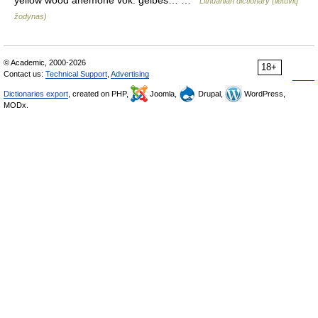
yellow wood anemone vok. gelbes… …
Lithuanian dictionary (lietuvių
žodynas)
© Academic, 2000-2026
18+
Contact us:
Technical Support
,
Advertising
Dictionaries export
, created on PHP,
Joomla,
Drupal,
WordPress,
MODx.