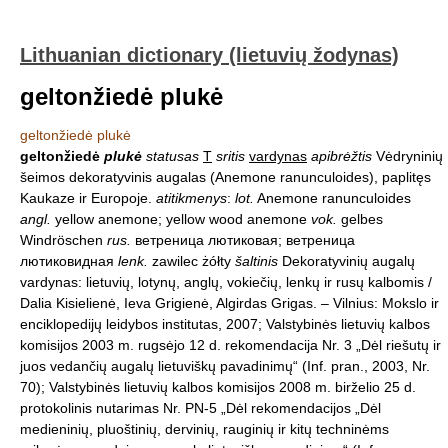
Lithuanian dictionary (lietuvių žodynas)
geltonžiedė plukė
geltonžiedė plukė
geltonžiedė
plukė
statusas
T
sritis
vardynas
apibrėžtis
Vėdryninių
šeimos dekoratyvinis augalas (Anemone ranunculoides), paplitęs
Kaukaze ir Europoje.
atitikmenys
:
lot.
Anemone ranunculoides
angl.
yellow anemone; yellow wood anemone
vok.
gelbes
Windröschen
rus.
ветреница лютиковая; ветреница
лютиковидная
lenk.
zawilec żółty
šaltinis
Dekoratyvinių augalų
vardynas: lietuvių, lotynų, anglų, vokiečių, lenkų ir rusų kalbomis /
Dalia Kisielienė, Ieva Grigienė, Algirdas Grigas. – Vilnius: Mokslo ir
enciklopedijų leidybos institutas, 2007; Valstybinės lietuvių kalbos
komisijos 2003 m. rugsėjo 12 d. rekomendacija Nr. 3 „Dėl riešutų ir
juos vedančių augalų lietuviškų pavadinimų“ (Inf. pran., 2003, Nr.
70); Valstybinės lietuvių kalbos komisijos 2008 m. birželio 25 d.
protokolinis nutarimas Nr. PN-5 „Dėl rekomendacijos „Dėl
medieninių, pluoštinių, dervinių, rauginių ir kitų techninėms