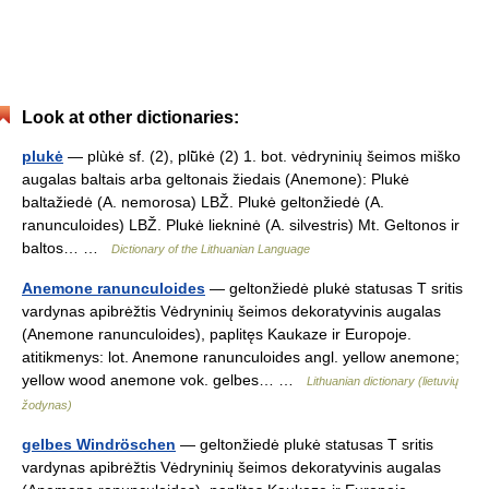
Look at other dictionaries:
plukė
— plùkė sf. (2), plū̃kė (2) 1. bot. vėdryninių šeimos miško
augalas baltais arba geltonais žiedais (Anemone): Plukė
baltažiedė (A. nemorosa) LBŽ. Plukė geltonžiedė (A.
ranunculoides) LBŽ. Plukė liekninė (A. silvestris) Mt. Geltonos ir
baltos… …
Dictionary of the Lithuanian Language
Anemone ranunculoides
— geltonžiedė plukė statusas T sritis
vardynas apibrėžtis Vėdryninių šeimos dekoratyvinis augalas
(Anemone ranunculoides), paplitęs Kaukaze ir Europoje.
atitikmenys: lot. Anemone ranunculoides angl. yellow anemone;
yellow wood anemone vok. gelbes… …
Lithuanian dictionary (lietuvių
žodynas)
gelbes Windröschen
— geltonžiedė plukė statusas T sritis
vardynas apibrėžtis Vėdryninių šeimos dekoratyvinis augalas